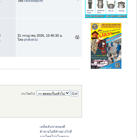
โดย
clicktoday99
น
บ
31 กรกฎาคม 2026, 15:46:30 น.
โดย
prakan1c
น
กระโดดไป:
เคล็ดลับขายของดี
ค้าขายไม่ดีทำอย่างไรดี
งานโพสโปรโมทงาน