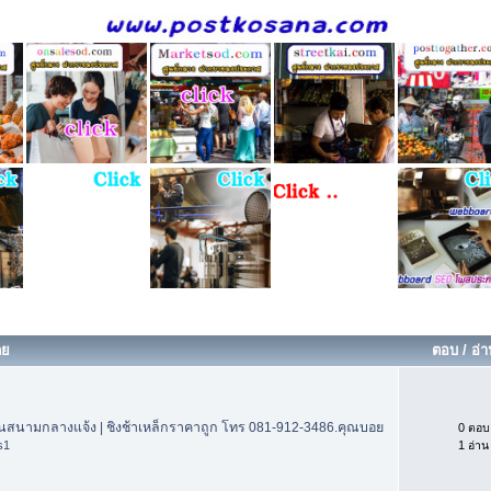
ดย
ตอบ
/
อ่
ล่นสนามกลางแจ้ง | ชิงช้าเหล็กราคาถูก โทร 081-912-3486.คุณบอย
0 ตอบ
s1
1 อ่าน