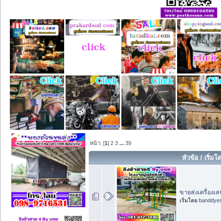
หน้า: [
1
]
2
3
...
39
หัวข้อ
/
เริ่มโ
ขายส่งเครื่องเ
เริ่มโดย
banddye