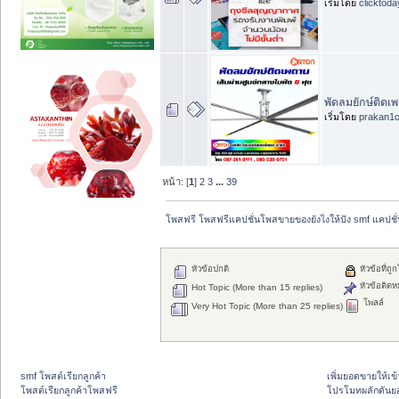
เริ่มโดย
clicktod
พัดลมยักษ์ติดเ
เริ่มโดย
prakan1
หน้า: [
1
]
2
3
...
39
โพสฟรี โพสฟรีแคปชั่นโพสขายของยังไงให้ปัง smf แคปชั่
หัวข้อปกติ
หัวข้อที่ถู
หัวข้อติดห
Hot Topic (More than 15 replies)
โพลล์
Very Hot Topic (More than 25 replies)
smf โพสต์เรียกลูกค้า
เพิ่มยอดขายให้เข้
โพสต์เรียกลูกค้าโพสฟรี
โปรโมทผลักดัน