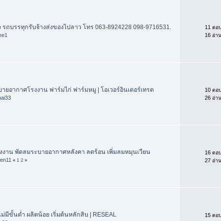
ว รถบรรทุกรับจ้างส่งของไปลาว โทร 063-8924228 098-9716531.
11 ตอ
ee1
16 อ่า
ายอากาศโรงงาน ฟาร์มไก่ ฟาร์มหมู | โอเวอร์อินเตอร์เทรด
10 ตอ
hai33
26 อ่า
งงาน พัดลมระบายอากาศหลังคา ลดร้อน เพิ่มลมหมุนเวียน
16 ตอ
ven11
27 อ่า
«
1
2
»
ไม่มีขั้นต่ำ ผลิตน้อย เริ่มต้นหลักสิบ | RESEAL
15 ตอ