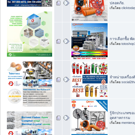
ปลอดภัย.
เริ่มโดย
clicktod
การเลือกซื้อ พ
เริ่มโดย
totoshop
จำหน่ายเครื่องดั
เริ่มโดย
social2th
รู้จักประเภทขอ
อุตสาหกรรม
เริ่มโดย
memiera