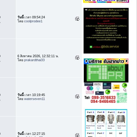
บ
วันนี้
เวลา 09:54:24
โดย
coolprodee1
น
บ
6 สิงหาคม 2026, 12:32:11 น.
โดย
prakardthai33
น
บ
วันนี้
เวลา 10:19:45
โดย
waterseven11
น
บ
วันนี้
เวลา 12:27:15