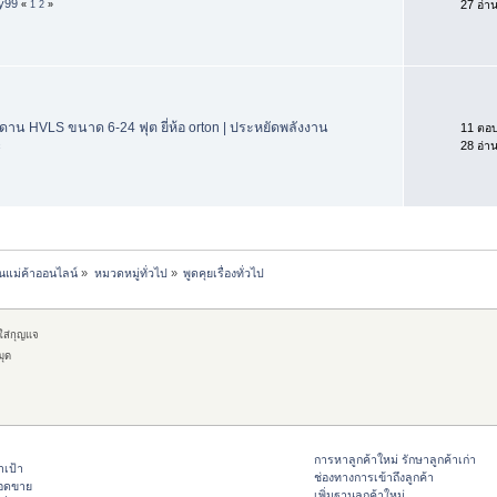
ay99
27 อ่า
«
1
2
»
พดาน HVLS ขนาด 6-24 ฟุต ยี่ห้อ orton | ประหยัดพลังงาน
11 ตอ
c
28 อ่า
นแม่ค้าออนไลน์
»
หมวดหมู่ทั่วไป
»
พูดคุยเรื่องทั่วไป
กใส่กุญแจ
มุด
การหาลูกค้าใหม่ รักษาลูกค้าเก่า
าเป้า
ช่องทางการเข้าถึงลูกค้า
ยอดขาย
เพิ่มฐานลูกค้าใหม่