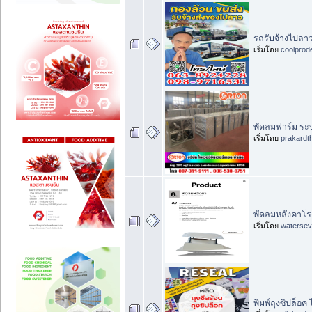
รถรับจ้างไปลา
เริ่มโดย
coolprod
พัดลมฟาร์ม ระบ
เริ่มโดย
prakardt
พัดลมหลังคาโร
เริ่มโดย
waterse
พิมพ์ถุงซิปล็อค 