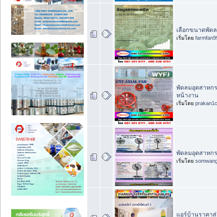
เลือกขนาดพัดลมโ
เริ่มโดย
farmfan9
พัดลมอุตสาหกรร
หน้างาน
เริ่มโดย
prakan1
พัดลมอุตสาหกรรม
เริ่มโดย
somwan
แอร์บ้านราคาส่