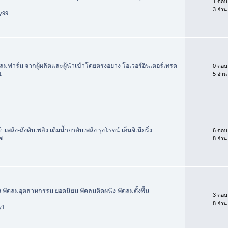
1 ตอบ
3 อ่าน
ay99
ัดลมฟาร์ม จากผู้ผลิตและผู้นำเข้าโดยตรงอย่าง โอเวอร์อินเตอร์เทรด
0 ตอบ
1
5 อ่าน
บเพลิง-ถังดับเพลิง เติมน้ำยาดับเพลิง รุ่งโรจน์ เอ็นจิเนียริ่ง.
6 ตอบ
ai
8 อ่าน
ง พัดลมอุตสาหกรรม ยอดนิยม พัดลมติดผนัง-พัดลมตั้งพื้น
3 ตอบ
8 อ่าน
y1