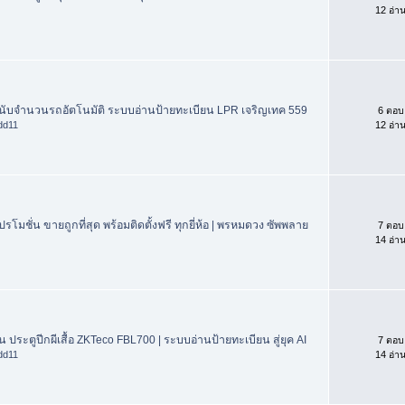
12 อ่า
้กั้นนับจำนวนรถอัตโนมัติ ระบบอ่านป้ายทะเบียน LPR เจริญเทค 559
6 ตอบ
dd11
12 อ่า
โมชั่น ขายถูกที่สุด พร้อมติดตั้งฟรี ทุกยี่ห้อ | พรหมดวง ซัพพลาย
7 ตอบ
14 อ่า
ดิน ประตูปีกผีเสื้อ ZKTeco FBL700 | ระบบอ่านป้ายทะเบียน สู่ยุค AI
7 ตอบ
dd11
14 อ่า