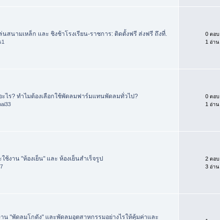
ล่นสนามเหล็ก และ ชิงช้าโรงเรียน-ราชการ: ติดตั้งฟรี ส่งฟรี ถึงที่.
0 ตอบ
s1
1 อ่าน
อะไร? ทำไมต้องเลือกใช้พัดลมฟาร์มแทนพัดลมทั่วไป?
0 ตอบ
hai33
1 อ่าน
ละใช้งาน "ห้องเย็น" และ ห้องเย็นสำเร็จรูป
2 ตอบ
77
3 อ่าน
้งาน "พัดลมโกดัง" และพัดลมอุตสาหกรรมอย่างไรให้คุ้มค่าและ