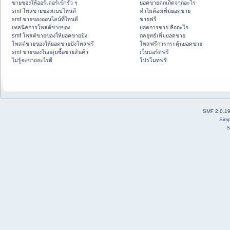
ขายของให้ออร์เดอร์เข้ารัว ๆ
ยอดขายตกเกิดจากอะไร
smf โพสขายของแบบไหนดี
ทำไมต้องเพิ่มยอดขาย
smf ขายของออนไลน์ที่ไหนดี
ขายฟรี
เทคนิคการโพสต์ขายของ
ยอดการขาย คืออะไร
smf โพสต์ขายของให้ยอดขายปัง
กลยุทธ์เพิ่มยอดขาย
โพสต์ขายของให้ยอดขายปังโพสฟรี
โพสฟรีการกระตุ้นยอดขาย
smf ขายของในกลุ่มซื้อขายสินค้า
เว็บบอร์ดฟรี
ไม่รู้จะขายอะไรดี
โปรโมทฟรี
SMF 2.0.1
Simp
S