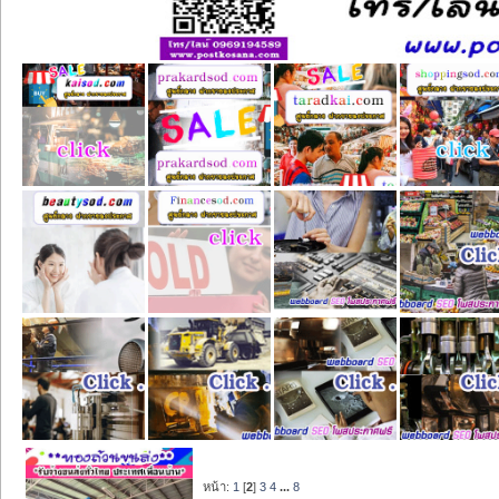
หน้า:
1
[
2
]
3
4
...
8