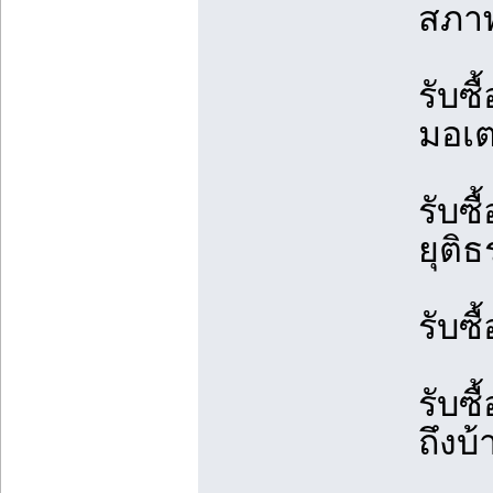
สภาพ
รับซื
มอเต
รับซ
ยุติ
รับซื
รับซ
ถึงบ้