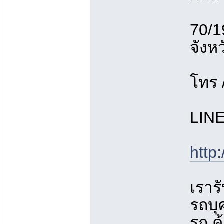
70/1
จังห
โทร 
LIN
http
เรารั
รถบุ
รถ ค