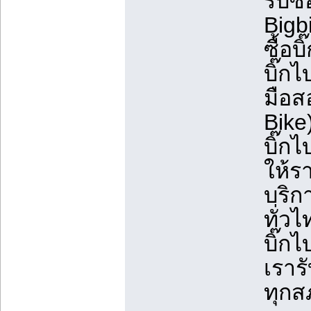
รับซื
Bigbi
ซื้อบ
บิ๊กไ
มือสอ
Bike)
บิ๊ก
ให้รา
บริกา
ทั่วไ
บิ๊กไ
เรารั
ทุกส