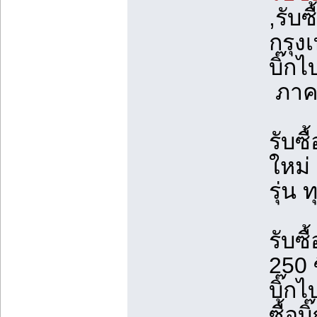
,รับซ
กรุงเ
บิ๊กไ
ภาคต
รับซื
ใหม่
รุ่น 
รับซื
250 ซ
บิ๊กไ
ซื้อบ