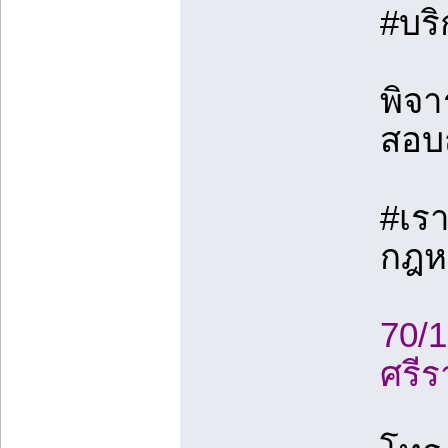
#บริ
พิจา
สอบ
#เรา
กฎหม
70/
ศรีร