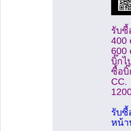
รับซื
400 c
600 c
บิ๊กไ
ซื้อบ
CC. ร
1200
รับซื
หน้า