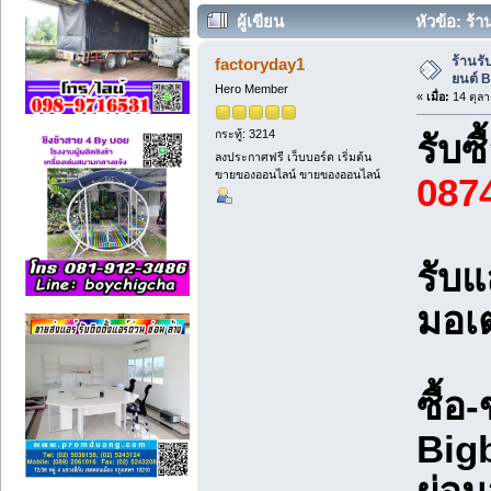
ผู้เขียน
หัวข้อ: ร้า
ร้านรั
factoryday1
ยนต์ 
Hero Member
«
เมื่อ:
14 ตุลา
กระทู้: 3214
รับซ
ลงประกาศฟรี เว็บบอร์ด เริ่มต้น
ขายของออนไลน์ ขายของออนไลน์
087
รับแ
มอเต
ซื้อ
Bigb