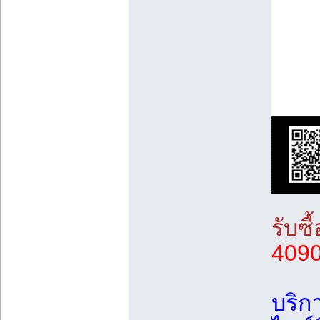
รับซื
409
บริกา