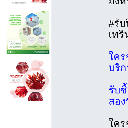
ถึงห
#รับ
เทริ
ใคร
บริก
รับซื
สอง
ใคร