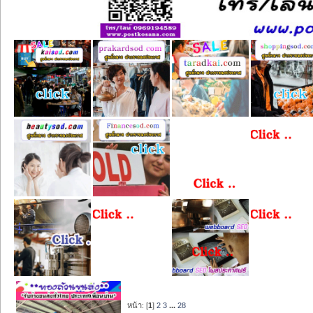
หน้า: [
1
]
2
3
...
28