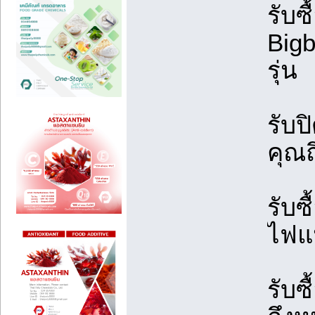
รับซ
Bigb
รุ่น
รับป
คุณถ
รับซ
ไฟแน
รับซ