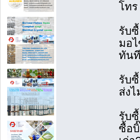
โท
รับซ
มอไซ
ทันที
รับซื
ส่งไ
รับซ
ซื้อ