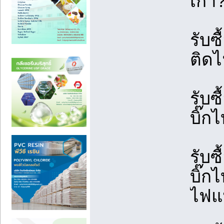
เก่า
รับซื
ติดไ
รับซ
บิ๊กไ
รับซื
บิ๊ก
ไฟแ