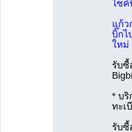
ไซค์
แก้วก
บิ๊กไ
ใหม่
รับซื
Bigb
* บริ
ทะเบี
รับซื