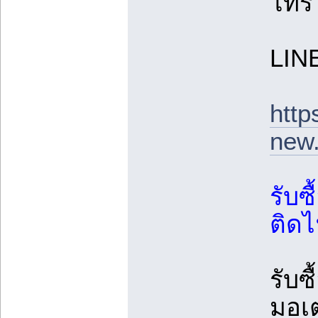
โทร 
LIN
http
new.
รับซื
ติด
รับซ
มอเต