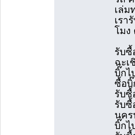
เล่ม
เรารั
โมง 
รับซื
ฉะเชิ
บิ๊กไ
ซื้อ
รับซื
รับซื
นครน
บิ๊กไ