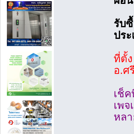
ผ่อน
รับซื
ประ
ที่ต
อ.ศร
เช็ค
เพจเ
หลาย