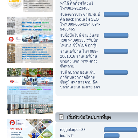
ทำได้ ติดตั้งฟรีส่งฟรี
โทร081-9123486
รับลงข่าวประชาสัมพันธ์
ติด back link เสริม SEO
โทร 099-0564294, 094-
9466465
รับซื้อบิ๊กไบค์ จ่ายเงินสด
T:087-4090333 #รับปิด
ไฟแนนซ์บิ๊กไบค์ ทุกรุ่น
ร้านแอร์บ้าน โทร 089-
2061016 ร้านแอร์บ้าน
ขายส่ง หจก. พรหมดวง
ซัพพลาย
รับฉีดปลวกขอนแก่น
กำจัดปลวกภาคอีสาน
ชัยภูมิ มหาสารคาม ฉีด
ปลวกเลย หนองคาย อุดร
เริ่มหัวข้อใหม่มากที่สุด
reggularpost88
foraliv11