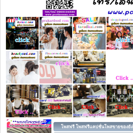
โพสฟรี โพสฟรีแคปชั่นโพสขายของยังไง