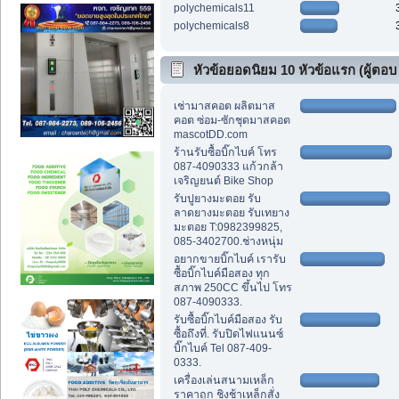
polychemicals11
polychemicals8
หัวข้อยอดนิยม 10 หัวข้อแรก (ผู้ตอบ
สูงสุด)
เช่ามาสคอต ผลิตมาส
คอต ซ่อม-ซักชุดมาสคอต
mascotDD.com
ร้านรับซื้อบิ๊กไบค์ โทร
087-4090333 แก้วกล้า
เจริญยนต์ Bike Shop
รับปูยางมะตอย รับ
ลาดยางมะตอย รับเทยาง
มะตอย T:0982399825,
085-3402700.ช่างหนุ่ม
อยากขายบิ๊กไบค์ เรารับ
ซื้อบิ๊กไบค์มือสอง ทุก
สภาพ 250CC ขึ้นไป โทร
087-4090333.
รับซื้อบิ๊กไบค์มือสอง รับ
ซื้อถึงที่. รับปิดไฟแนนซ์
บิ๊กไบค์ Tel 087-409-
0333.
เครื่องเล่นสนามเหล็ก
ราคาถูก ชิงช้าเหล็กสั่ง