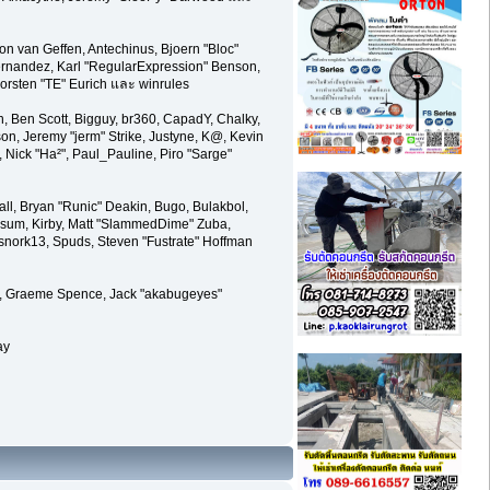
on van Geffen, Antechinus, Bjoern "Bloc"
ernandez, Karl "RegularExpression" Benson,
orsten "TE" Eurich และ winrules
en, Ben Scott, Bigguy, br360, CapadY, Chalky,
on, Jeremy "jerm" Strike, Justyne, K@, Kevin
r, Nick "Ha²", Paul_Pauline, Piro "Sarge"
l, Bryan "Runic" Deakin, Bugo, Bulakbol,
ossum, Kirby, Matt "SlammedDime" Zuba,
 snork13, Spuds, Steven "Fustrate" Hoffman
ele, Graeme Spence, Jack "akabugeyes"
ay