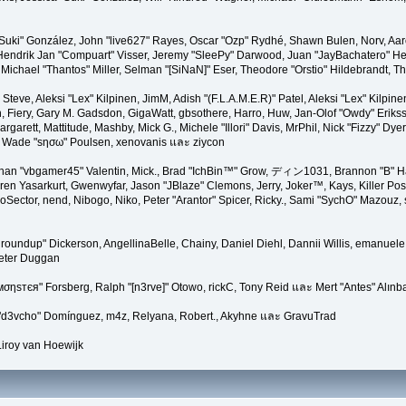
"Suki" González, John "live627" Rayes, Oscar "Ozp" Rydhé, Shawn Bulen, Norv, Aar
 Hendrik Jan "Compuart" Visser, Jeremy "SleePy" Darwood, Juan "JayBachatero" H
chael "Thantos" Miller, Selman "[SiNaN]" Eser, Theodore "Orstio" Hildebrandt, Th
 Steve, Aleksi "Lex" Kilpinen, JimM, Adish "(F.L.A.M.E.R)" Patel, Aleksi "Lex" Kilpin
Fiery, Gary M. Gadsdon, GigaWatt, gbsothere, Harro, Huw, Jan-Olof "Owdy" Erikss
margarett, Mattitude, Mashby, Mick G., Michele "Illori" Davis, MrPhil, Nick "Fizzy" Dye
, Wade "sησω" Poulsen, xenovanis และ ziycon
han "vbgamer45" Valentin, Mick., Brad "IchBin™" Grow, ディン1031, Brannon "B" Hal
ren Yasarkurt, Gwenwyfar, Jason "JBlaze" Clemons, Jerry, Joker™, Kays, Killer P
Sector, nend, Nibogo, Niko, Peter "Arantor" Spicer, Ricky., Sami "SychO" Mazouz,
a "groundup" Dickerson, AngellinaBelle, Chainy, Daniel Diehl, Dannii Willis, emanu
Peter Duggan
мσηѕтєя" Forsberg, Ralph "[n3rve]" Otowo, rickC, Tony Reid และ Mert "Antes" Alınb
 "d3vcho" Domínguez, m4z, Relyana, Robert., Akyhne และ GravuTrad
iroy van Hoewijk