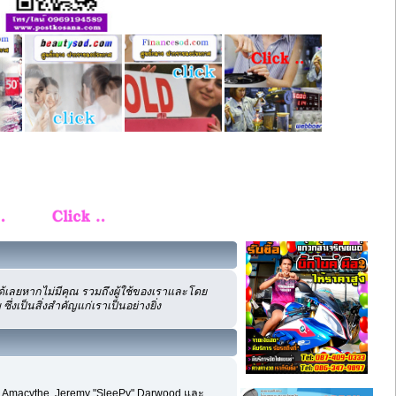
้เลยหากไม่มีคุณ รวมถึงผู้ใช้ของเราและโดย
งเป็นสิ่งสำคัญแก่เราเป็นอย่างยิ่ง
hom, Amacythe, Jeremy "SleePy" Darwood และ