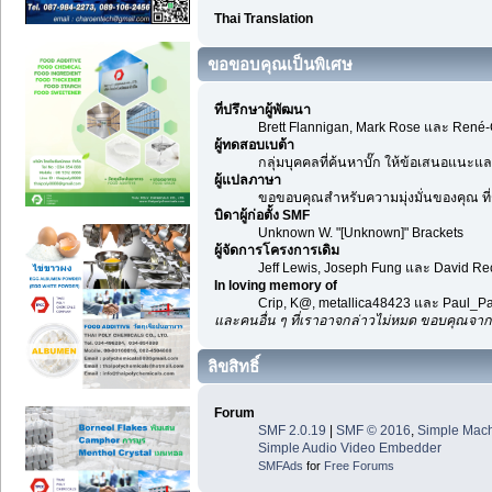
Thai Translation
ขอขอบคุณเป็นพิเศษ
ที่ปรึกษาผู้พัฒนา
Brett Flannigan, Mark Rose และ René-
ผู้ทดสอบเบต้า
กลุ่มบุคคลที่ค้นหาบั๊ก ให้ข้อเสนอแนะและ
ผู้แปลภาษา
ขอขอบคุณสำหรับความมุ่งมั่นของคุณ ที่ช
บิดาผู้ก่อตั้ง SMF
Unknown W. "[Unknown]" Brackets
ผู้จัดการโครงการเดิม
Jeff Lewis, Joseph Fung และ David R
In loving memory of
Crip, K@, metallica48423 และ Paul_Pa
และคนอื่น ๆ ที่เราอาจกล่าวไม่หมด ขอบคุณจาก
ลิขสิทธิ์
Forum
SMF 2.0.19
|
SMF © 2016
,
Simple Mac
Simple Audio Video Embedder
SMFAds
for
Free Forums