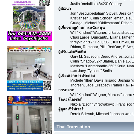
Justin "metallica48423" O'Leary
ผู้พัฒนา
Jon "Sesquipedalian" Stovell, Jessica 
Kristiansen, Colin Schoen, emanuele,
Grudge, Michael "Oldiesmann" Eshom, Mi
ผู้เชี่ยวชาญด้านการสนับสนุน
Will "Kindred" Wagner, lurkalot, shadav,
Chas Large, Duncan85, Eliana Tamerin, 
"greyknight17" Hou, KGIII, Kill Em All, 
Dhima, Rumbaar, Pitti, RedOne, S-Ace
ผู้ปรับแต่งเพิ่มเติม
Gary M. Gadsdon, Diego Andrés, Jonat
Colin "Shadow82x" Blaber, Daniel15, E
Matthew "Labradoodle-360" Kerle, Nano
และ Joey "Tyrsson" Smith
ผู้เขียนเอกสารประกอบ
Michele "Illori" Davis, Irisado, Joshu
Thorsen, Jade Elizabeth Trainor และ 
การตลาด
Will "Kindred" Wagner, Marcus "cσσкιє 
โลคอลไลเซอร์
Nikola "Dzonny" Novaković, Francisco
ผู้ดูแลเซิร์ฟเวอร์
Derek Schwab, Michael Johnson และ L
Thai Translation