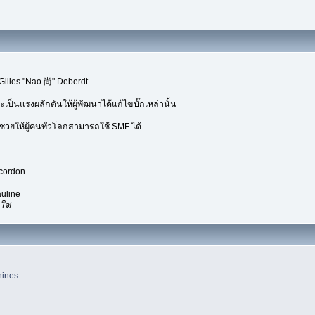
Gilles "Nao 尚" Deberdt
เป็นแรงผลักดันให้ผู้พัฒนาได้แก้ไขบั๊กเหล่านั้น
่วยให้ผู้คนทั่วโลกสามารถใช้ SMF ได้
ecordon
uline
ใจ!
hines