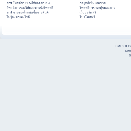
smf โพสต์ขายของให้ยอดขายปัง
กลยุทธ์เพิ่มยอดขาย
โพสต์ขายของให้ยอดขายปังโพสฟรี
โพสฟรีการกระตุ้นยอดขาย
smf ขายของในกลุ่มซื้อขายสินค้า
เว็บบอร์ดฟรี
ไม่รู้จะขายอะไรดี
โปรโมทฟรี
SMF 2.0.1
Simp
S